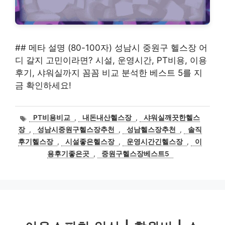
## 메타 설명 (80-100자) 성남시 중원구 헬스장 어
디 갈지 고민이라면? 시설, 운영시간, PT비용, 이용
후기, 샤워실까지 꼼꼼 비교 분석한 베스트 5를 지
금 확인하세요!
태
PT비용비교
,
내돈내산헬스장
,
샤워실깨끗한헬스
그
장
,
성남시중원구헬스장추천
,
성남헬스장추천
,
솔직
후기헬스장
,
시설좋은헬스장
,
운영시간긴헬스장
,
이
용후기좋은곳
,
중원구헬스장베스트5