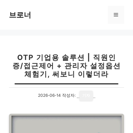
컨
텐
브로너
메
츠
로
뉴
건
너
뛰
기
OTP 기업용 솔루션 | 직원인
증/접근제어 + 관리자 설정옵션
체험기, 써보니 이렇더라
2026-06-14
작성자:
기자