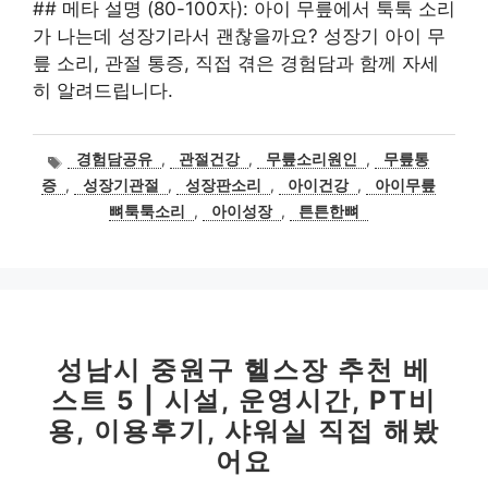
## 메타 설명 (80-100자): 아이 무릎에서 툭툭 소리
가 나는데 성장기라서 괜찮을까요? 성장기 아이 무
릎 소리, 관절 통증, 직접 겪은 경험담과 함께 자세
히 알려드립니다.
태
경험담공유
,
관절건강
,
무릎소리원인
,
무릎통
그
증
,
성장기관절
,
성장판소리
,
아이건강
,
아이무릎
뼈툭툭소리
,
아이성장
,
튼튼한뼈
성남시 중원구 헬스장 추천 베
스트 5 | 시설, 운영시간, PT비
용, 이용후기, 샤워실 직접 해봤
어요