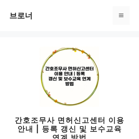
컨
텐
브로너
메
츠
로
뉴
건
너
뛰
기
간호조무사 면허신고센터 이용
안내 | 등록 갱신 및 보수교육
연계 방법