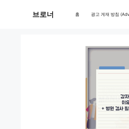
컨
텐
브로너
홈
광고 게재 방침 (Adver
츠
로
건
너
뛰
기