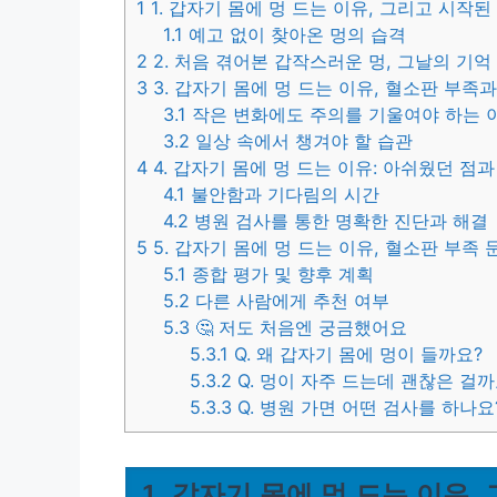
1
1. 갑자기 몸에 멍 드는 이유, 그리고 시작된
1.1
예고 없이 찾아온 멍의 습격
2
2. 처음 겪어본 갑작스러운 멍, 그날의 기억
3
3. 갑자기 몸에 멍 드는 이유, 혈소판 부족
3.1
작은 변화에도 주의를 기울여야 하는 
3.2
일상 속에서 챙겨야 할 습관
4
4. 갑자기 몸에 멍 드는 이유: 아쉬웠던 점
4.1
불안함과 기다림의 시간
4.2
병원 검사를 통한 명확한 진단과 해결
5
5. 갑자기 몸에 멍 드는 이유, 혈소판 부족
5.1
종합 평가 및 향후 계획
5.2
다른 사람에게 추천 여부
5.3
🤔 저도 처음엔 궁금했어요
5.3.1
Q. 왜 갑자기 몸에 멍이 들까요?
5.3.2
Q. 멍이 자주 드는데 괜찮은 걸까
5.3.3
Q. 병원 가면 어떤 검사를 하나요
1. 갑자기 몸에 멍 드는 이유,