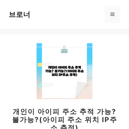
컨
텐
브로너
메
츠
로
뉴
건
너
뛰
기
개인이 아이피 주소 추적 가능?
불가능?(아이피 주소 위치 IP주
소 추적)