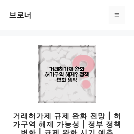
컨
텐
브로너
메
츠
로
뉴
건
너
뛰
기
거래허가제 규제 완화 전망 | 허
가구역 해제 가능성 | 정부 정책
변화 | 규제 완화 시기 예측