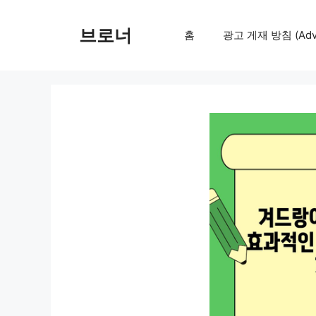
컨
텐
브로너
홈
광고 게재 방침 (Adver
츠
로
건
너
뛰
기