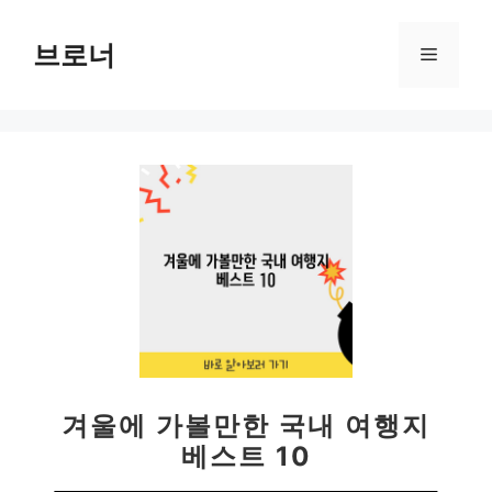
컨
텐
브로너
메
츠
로
뉴
건
너
뛰
기
겨울에 가볼만한 국내 여행지
베스트 10