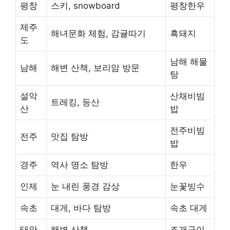
평창
스키, snowboard
평창한우
제주
해녀문화 체험, 감귤따기
흑돼지
도
남해 해물
남해
해변 산책, 보리암 방문
탕
설악
산채비빔
트레킹, 등산
산
밥
전주비빔
전주
맛집 탐방
밥
경주
역사 명소 탐방
한우
인제
눈 내린 풍경 감상
눈꽃빙수
속초
대게, 바다 탐방
속초 대게
태안
해변 산책
조개구이