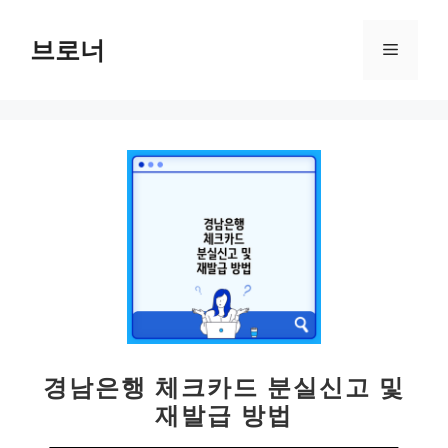
컨
텐
브로너
메
츠
로
뉴
건
너
뛰
기
경남은행 체크카드 분실신고 및
재발급 방법