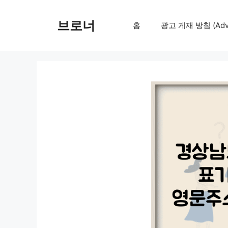
컨
텐
브로너
홈
광고 게재 방침 (Adver
츠
로
건
너
뛰
기