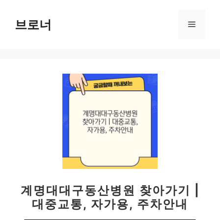
컨
텐
브로너
메
츠
로
뉴
건
너
뛰
기
계명대대구동산병원 찾아가기 |
대중교통, 자가용, 주차안내