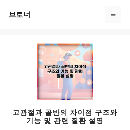
컨
텐
브로너
메
츠
로
뉴
건
너
뛰
기
고관절과 골반의 차이점 구조와
기능 및 관련 질환 설명