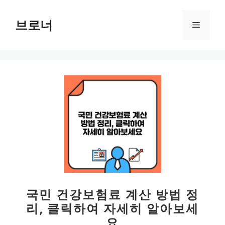
컨
텐
브로너
메
츠
로
뉴
건
너
뛰
기
국민 건강보험료 계산 방법 정
리, 클릭하여 자세히 알아보세
요