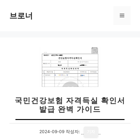
컨
텐
브로너
메
츠
로
뉴
건
너
뛰
기
국민건강보험 자격득실 확인서
발급 완벽 가이드
2024-09-09
작성자:
기자