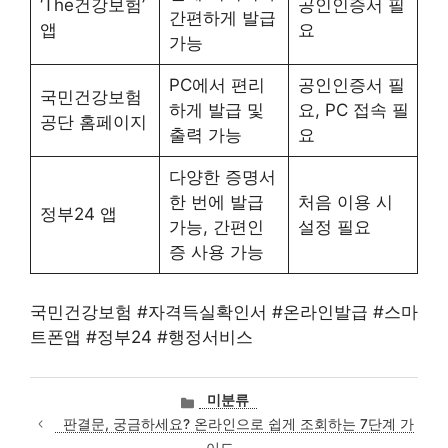
‘The건강보험’
공인인증서 필
간편하게 발급
앱
요
가능
PC에서 편리
공인인증서 필
국민건강보험
하게 발급 및
요, PC 접속 필
공단 홈페이지
출력 가능
요
다양한 증명서
한 번에 발급
처음 이용 시
정부24 앱
가능, 간편인
설정 필요
증 사용 가능
국민건강보험 #자격득실확인서 #온라인발급 #스마
트폰앱 #정부24 #행정서비스
카
미분류
테
판결문, 궁금하세요? 온라인으로 쉽게 조회하는 7단계 가
고