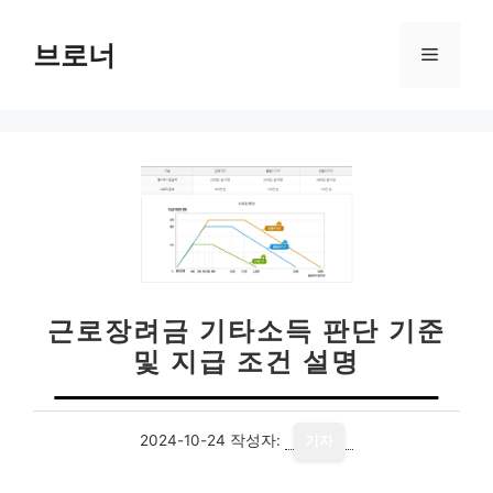
컨
텐
브로너
메
츠
로
뉴
건
너
뛰
기
근로장려금 기타소득 판단 기준
및 지급 조건 설명
2024-10-24
작성자:
기자