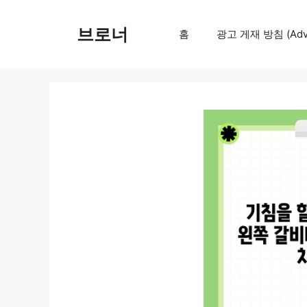
컨
텐
브로너
홈
광고 게재 방침 (Adver
츠
로
건
너
뛰
기