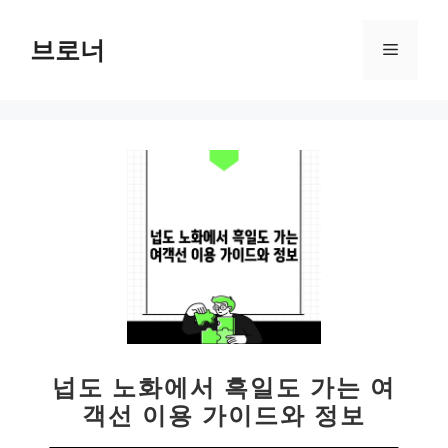
컨
텐
브로너
메
츠
로
뉴
건
너
뛰
기
넙도 노화에서 흑일도 가는 여
객선 이용 가이드와 정보