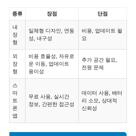
종류
장점
단점
내
일체형 디자인, 연동
비용, 업데이트 필
장
성, 내구성
요
형
외
비용 효율성, 자유로
추가 공간 필요,
장
운 이동, 업데이트
전원 문제
형
용이성
스
마
데이터 사용, 배터
무료 사용, 실시간
트
리 소모, 상대적
정보, 간편한 접근성
폰
신뢰성
앱