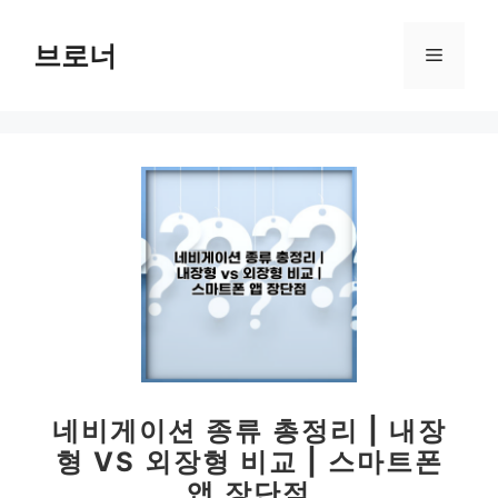
컨
텐
브로너
메
츠
로
뉴
건
너
뛰
기
네비게이션 종류 총정리 | 내장
형 VS 외장형 비교 | 스마트폰
앱 장단점