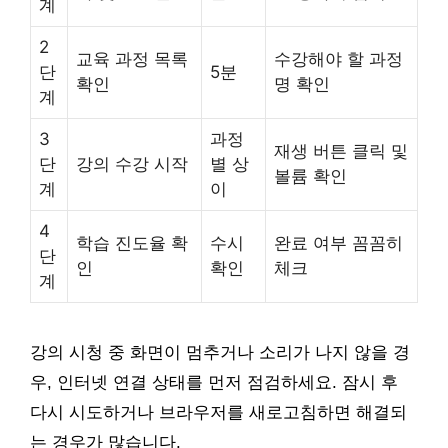
계
2
교육 과정 목록
수강해야 할 과정
단
5분
확인
명 확인
계
3
과정
재생 버튼 클릭 및
단
강의 수강 시작
별 상
볼륨 확인
계
이
4
학습 진도율 확
수시
완료 여부 꼼꼼히
단
인
확인
체크
계
강의 시청 중 화면이 멈추거나 소리가 나지 않을 경
우, 인터넷 연결 상태를 먼저 점검하세요. 잠시 후
다시 시도하거나 브라우저를 새로고침하면 해결되
는 경우가 많습니다.