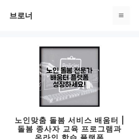
컨
텐
브로너
메
츠
로
뉴
건
너
뛰
기
노인맞춤 돌봄 서비스 배움터 |
돌봄 종사자 교육 프로그램과
온라인 학습 플랫폼