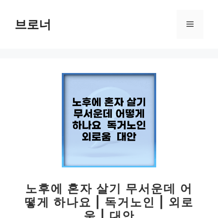
컨
텐
브로너
메
츠
로
뉴
건
너
뛰
기
노후에 혼자 살기 무서운데 어
떻게 하나요 | 독거노인 | 외로
움 | 대안