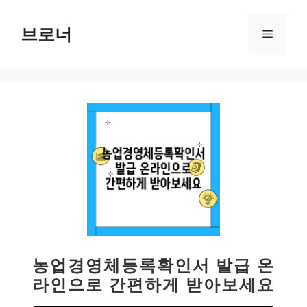
컨
텐
브로너
메
츠
로
뉴
건
너
뛰
기
농업경영체등록확인서 발급 온
라인으로 간편하게 받아보세요