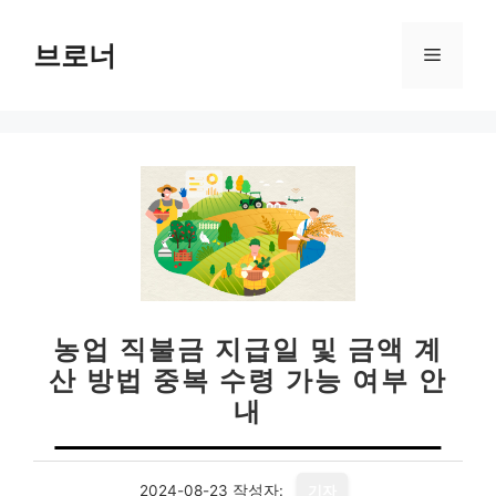
컨
텐
브로너
메
츠
로
뉴
건
너
뛰
기
농업 직불금 지급일 및 금액 계
산 방법 중복 수령 가능 여부 안
내
2024-08-23
작성자:
기자