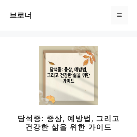
컨
텐
브로너
메
츠
로
뉴
건
너
뛰
기
담석증: 증상, 예방법, 그리고
건강한 삶을 위한 가이드