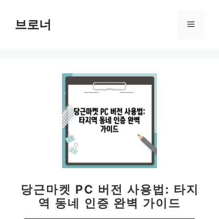
컨
텐
브로너
메
츠
로
뉴
건
너
뛰
기
당근마켓 PC 버전 사용법: 타지
역 동네 인증 완벽 가이드