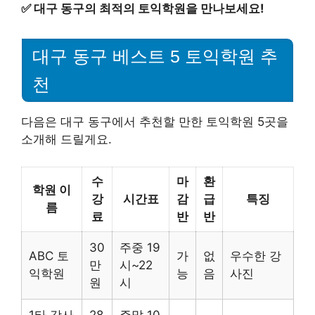
✅
대구 동구의 최적의 토익학원을 만나보세요!
대구 동구 베스트 5 토익학원 추
천
다음은 대구 동구에서 추천할 만한 토익학원 5곳을
소개해 드릴게요.
수
마
환
학원 이
강
시간표
감
급
특징
름
료
반
반
30
주중 19
ABC 토
가
없
우수한 강
만
시~22
익학원
능
음
사진
원
시
1타 강사
28
주말 10