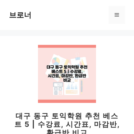
컨
텐
브로너
메
츠
로
뉴
건
너
뛰
기
대구 동구 토익학원 추천 베스
트 5 | 수강료, 시간표, 마감반,
환급반 비교