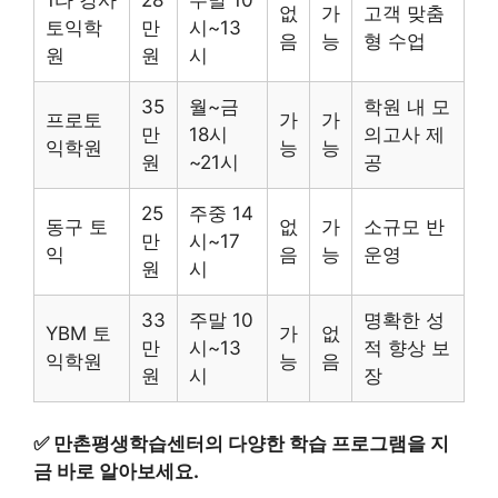
없
가
고객 맞춤
토익학
만
시~13
음
능
형 수업
원
원
시
35
월~금
학원 내 모
프로토
가
가
만
18시
의고사 제
익학원
능
능
원
~21시
공
25
주중 14
동구 토
없
가
소규모 반
만
시~17
익
음
능
운영
원
시
33
주말 10
명확한 성
YBM 토
가
없
만
시~13
적 향상 보
익학원
능
음
원
시
장
✅
만촌평생학습센터의 다양한 학습 프로그램을 지
금 바로 알아보세요.