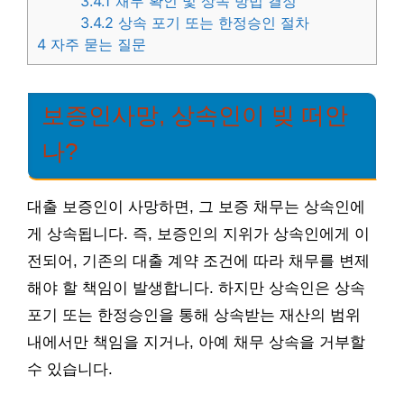
3.4.1
채무 확인 및 상속 방법 결정
3.4.2
상속 포기 또는 한정승인 절차
4
자주 묻는 질문
보증인사망, 상속인이 빚 떠안
나?
대출 보증인이 사망하면, 그 보증 채무는 상속인에
게 상속됩니다. 즉, 보증인의 지위가 상속인에게 이
전되어, 기존의 대출 계약 조건에 따라 채무를 변제
해야 할 책임이 발생합니다. 하지만 상속인은 상속
포기 또는 한정승인을 통해 상속받는 재산의 범위
내에서만 책임을 지거나, 아예 채무 상속을 거부할
수 있습니다.