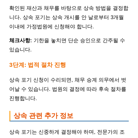
확인된 재산과 채무를 바탕으로 상속 방법을 결정합
니다. 상속 포기는 상속 개시를 안 날로부터 3개월
이내에 가정법원에 신청해야 합니다.
체크사항:
기한을 놓치면 단순 승인으로 간주될 수
있습니다.
3단계: 법적 절차 진행
상속 포기 신청이 수리되면, 채무 승계 의무에서 벗
어날 수 있습니다. 법원의 결정에 따라 후속 절차를
진행합니다.
상속 관련 추가 정보
상속 포기는 신중하게 결정해야 하며, 전문가의 조