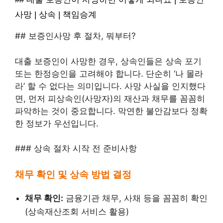
사망 | 상속 | 책임승계
## 보증인사망 후 절차, 뭐부터?
대출 보증인이 사망한 경우, 상속인들은 상속 포기
또는 한정승인을 고려해야 합니다. 단순히 ‘나 몰라
라’ 할 수 없다는 의미입니다. 사망 사실을 인지했다
면, 먼저 피상속인(사망자)의 재산과 채무를 꼼꼼히
파악하는 것이 중요합니다. 막연한 불안감보다 정확
한 정보가 우선입니다.
### 상속 절차 시작 전 준비사항
채무 확인 및 상속 방법 결정
채무 확인:
금융기관 채무, 사채 등을 꼼꼼히 확인
(상속재산조회 서비스 활용)