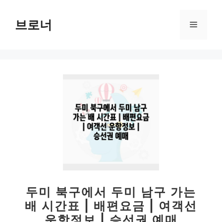
컨
텐
브로너
메
츠
로
뉴
건
너
뛰
기
두미 북구에서 두미 남구 가는
배 시간표 | 배편요금 | 여객선
운항정보 | 승선권 예매