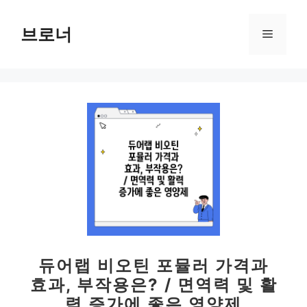
컨
텐
브로너
메
츠
로
뉴
건
너
뛰
기
듀어랩 비오틴 포뮬러 가격과
효과, 부작용은? / 면역력 및 활
력 증가에 좋은 영양제