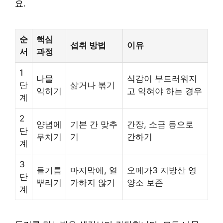
요.
순
핵심
섭취 방법
이유
서
과정
1
나물
식감이 부드러워지
단
삶거나 볶기
익히기
고 익혀야 하는 경우
계
2
양념에
기본 간 맞추
간장, 소금 등으로
단
무치기
기
간하기
계
3
들기름
마지막에, 열
오메가3 지방산 영
단
뿌리기
가하지 않기
양소 보존
계