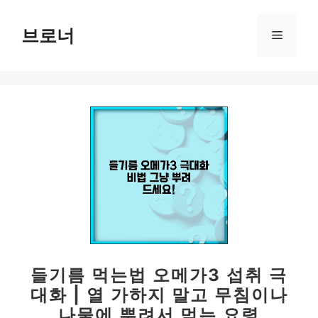
컨
텐
브로너
메
츠
로
뉴
건
너
뛰
기
들기름 먹는법 오메가3 섭취 극
대화 | 열 가하지 말고 무침이나
나물에 뿌려서 먹는 요령