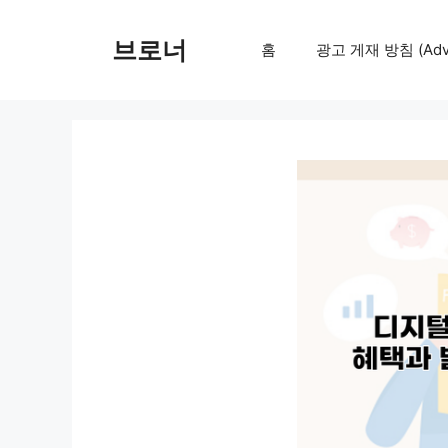
컨
텐
브로너
홈
광고 게재 방침 (Adver
츠
로
건
너
뛰
기