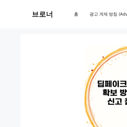
컨
텐
브로너
홈
광고 게재 방침 (Adver
츠
로
건
너
뛰
기