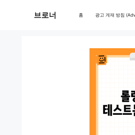
컨
텐
브로너
홈
광고 게재 방침 (Adver
츠
로
건
너
뛰
기