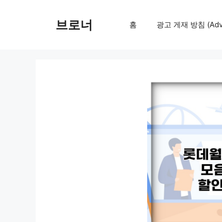
컨
텐
브로너
홈
광고 게재 방침 (Adver
츠
로
건
너
뛰
기