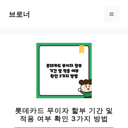
컨
텐
브로너
메
츠
로
뉴
건
너
뛰
기
롯데카드 무이자 할부 기간 및
적용 여부 확인 3가지 방법