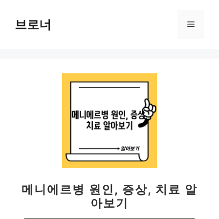
컨
텐
브로너
메
츠
로
뉴
건
너
뛰
기
메니에르병 원인, 증상, 치료 알
아보기