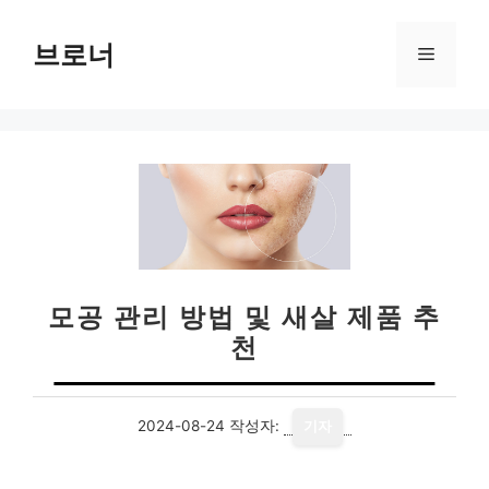
컨
텐
브로너
메
츠
로
뉴
건
너
뛰
기
모공 관리 방법 및 새살 제품 추
천
2024-08-24
작성자:
기자