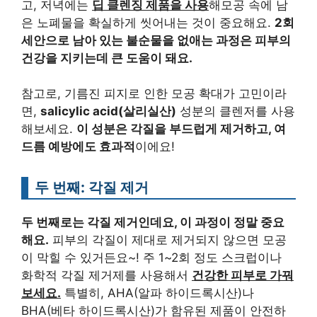
고, 저녁에는
딥 클렌징 제품을 사용
해모공 속에 남
은 노폐물을 확실하게 씻어내는 것이 중요해요.
2회
세안으로 남아 있는 불순물을 없애는 과정은 피부의
건강을 지키는데 큰 도움이 돼요.
참고로, 기름진 피지로 인한 모공 확대가 고민이라
면,
salicylic acid(살리실산)
성분의 클렌저를 사용
해보세요.
이 성분은 각질을 부드럽게 제거하고, 여
드름 예방에도 효과적
이에요!
두 번째: 각질 제거
두 번째로는 각질 제거인데요, 이 과정이 정말 중요
해요.
피부의 각질이 제대로 제거되지 않으면 모공
이 막힐 수 있거든요~! 주 1~2회 정도 스크럽이나
화학적 각질 제거제를 사용해서
건강한 피부로 가꿔
보세요.
특별히, AHA(알파 하이드록시산)나
BHA(베타 하이드록시산)가 함유된 제품이 안전하