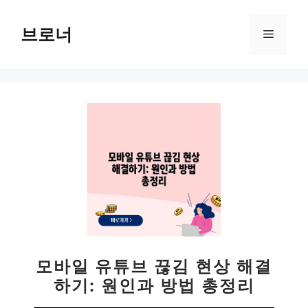
컨
텐
브로너
메
츠
로
뉴
건
너
뛰
기
모바일 유튜브 끊김 현상 해결
하기: 원인과 방법 총정리