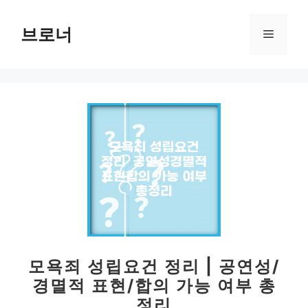
컨
텐
브로너
메
츠
로
뉴
건
너
뛰
기
모욕죄 성립요건 정리 | 공연성/
경멸적 표현/합의 가능 여부 총
정리