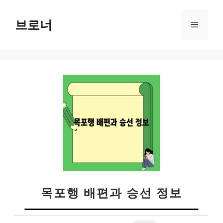
컨
텐
브로너
메
츠
로
뉴
건
너
뛰
기
목포행 배편과 승선 정보