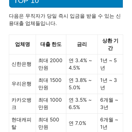
TOP 10
다음은 무직자가 당일 즉시 입금을 받을 수 있는 신
용대출 업체들입니다.
상환 기
업체명
대출 한도
금리
간
최대 2000
연 3.4% ~
1년 ~ 5
신한은행
만원
4.5%
년
최대 1500
연 3.8% ~
1년 ~ 3
우리은행
만원
5.0%
년
카카오뱅
최대 1000
연 3.5% ~
6개월 ~
크
만원
6.5%
3년
현대캐피
최대 500
6개월 ~
연 7.0%
탈
만원
1년