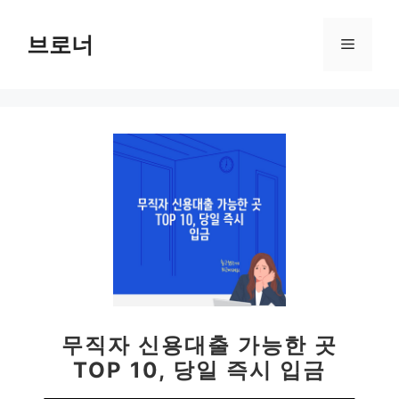
컨
텐
브로너
메
츠
로
뉴
건
너
뛰
기
무직자 신용대출 가능한 곳
TOP 10, 당일 즉시 입금