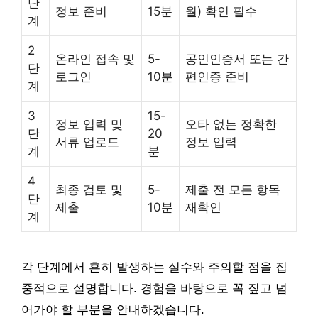
단
정보 준비
15분
월) 확인 필수
계
2
온라인 접속 및
5-
공인인증서 또는 간
단
로그인
10분
편인증 준비
계
3
15-
정보 입력 및
오타 없는 정확한
단
20
서류 업로드
정보 입력
계
분
4
최종 검토 및
5-
제출 전 모든 항목
단
제출
10분
재확인
계
각 단계에서 흔히 발생하는 실수와 주의할 점을 집
중적으로 설명합니다. 경험을 바탕으로 꼭 짚고 넘
어가야 할 부분을 안내하겠습니다.