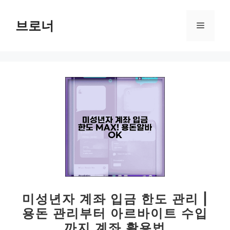
컨
텐
브로너
메
츠
로
뉴
건
너
뛰
기
미성년자 계좌 입금 한도 관리 |
용돈 관리부터 아르바이트 수입
까지 계좌 활용법