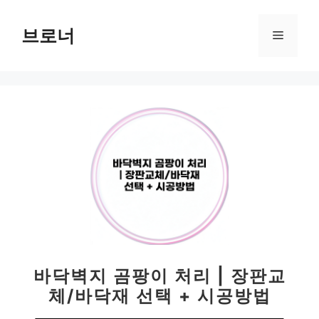
컨
텐
브로너
메
츠
로
뉴
건
너
뛰
기
바닥벽지 곰팡이 처리 | 장판교
체/바닥재 선택 + 시공방법