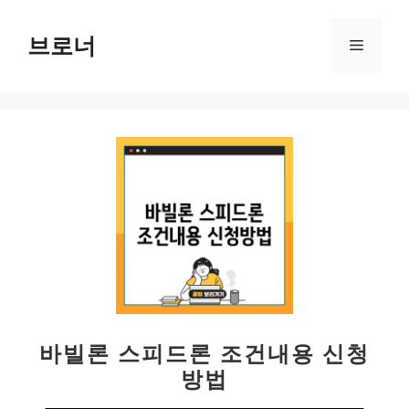
컨
텐
브로너
메
츠
로
뉴
건
너
뛰
기
바빌론 스피드론 조건내용 신청
방법