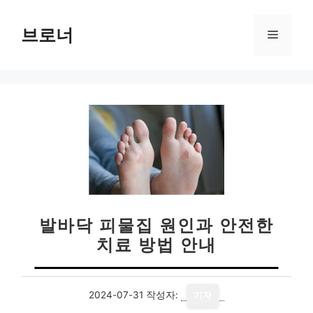
컨
텐
브로너
메
츠
로
뉴
건
너
뛰
기
발바닥 피물집 원인과 안전한
치료 방법 안내
2024-07-31
작성자:
기자