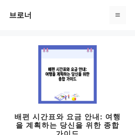
컨
텐
브로너
메
츠
로
뉴
건
너
뛰
기
배편 시간표와 요금 안내: 여행
을 계획하는 당신을 위한 종합
가이드