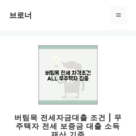
컨
텐
브로너
메
츠
로
뉴
건
너
뛰
기
버팀목 전세자금대출 조건 | 무
주택자 전세 보증금 대출 소득
재산 기준