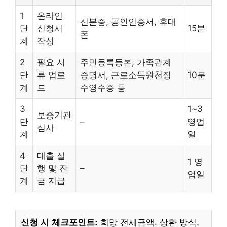
1
온라인
신분증, 공인인증서, 휴대
단
신청서
15분
폰
계
작성
2
필요 서
주민등록등본, 가족관계
단
류 업로
증명서, 근로소득원천징
10분
계
드
수영수증 등
3
1~3
보증기관
단
–
영업
심사
계
일
4
대출 실
1 영
단
행 및 잔
–
업일
계
금 지급
신청 시 체크포인트:
희망 전세금액, 상환 방식,