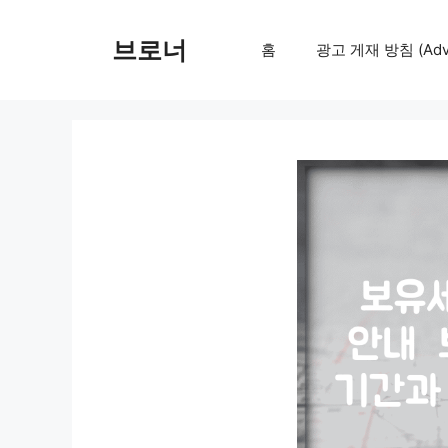
컨
텐
브로너
홈
광고 게재 방침 (Adver
츠
로
건
너
뛰
기