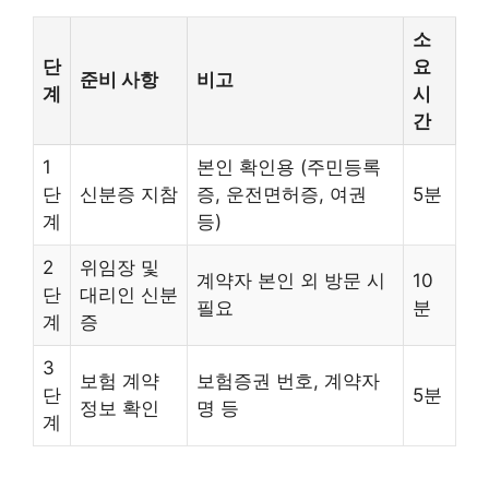
소
단
요
준비 사항
비고
계
시
간
1
본인 확인용 (주민등록
단
신분증 지참
증, 운전면허증, 여권
5분
계
등)
2
위임장 및
계약자 본인 외 방문 시
10
단
대리인 신분
필요
분
계
증
3
보험 계약
보험증권 번호, 계약자
단
5분
정보 확인
명 등
계