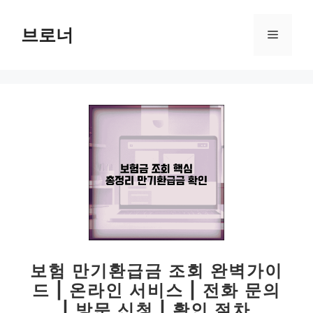
컨
텐
브로너
메
츠
로
뉴
건
너
뛰
기
보험 만기환급금 조회 완벽가이
드 | 온라인 서비스 | 전화 문의
| 방문 신청 | 확인 절차