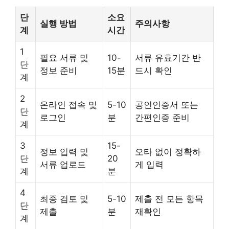
단
소요
실행 방법
주의사항
계
시간
1
필요 서류 및
10-
서류 유효기간 반
단
정보 준비
15분
드시 확인
계
2
온라인 접속 및
5-10
공인인증서 또는
단
로그인
분
간편인증 준비
계
3
15-
정보 입력 및
오타 없이 정확하
단
20
서류 업로드
게 입력
계
분
4
최종 검토 및
5-10
제출 전 모든 항목
단
제출
분
재확인
계