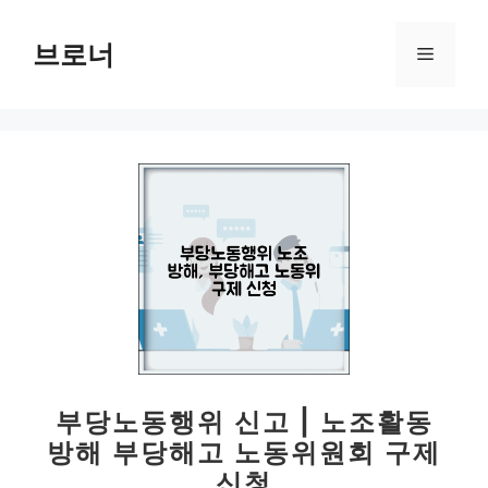
컨
텐
브로너
메
츠
로
뉴
건
너
뛰
기
부당노동행위 신고 | 노조활동
방해 부당해고 노동위원회 구제
신청