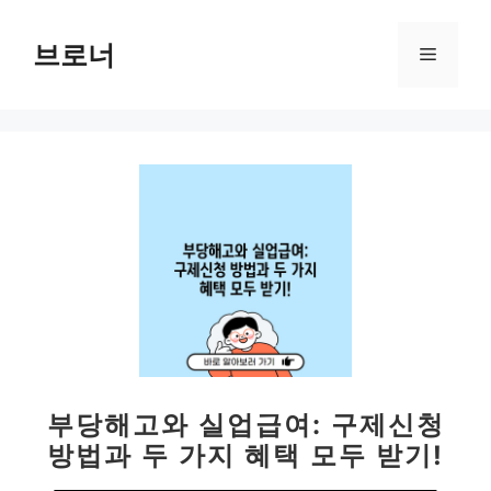
컨
텐
브로너
메
츠
로
뉴
건
너
뛰
기
부당해고와 실업급여: 구제신청
방법과 두 가지 혜택 모두 받기!