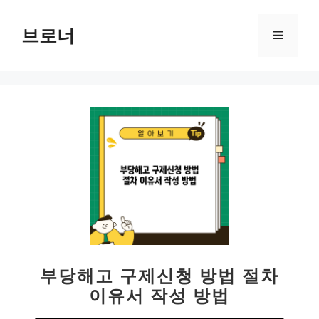
컨
텐
브로너
메
츠
로
뉴
건
너
뛰
기
부당해고 구제신청 방법 절차
이유서 작성 방법